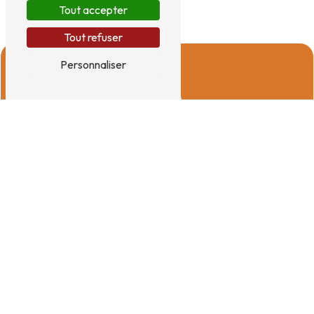
Tout accepter
Tout refuser
Personnaliser
Adresse
19 Saint-Éloi
29260 Ploudaniel
Téléphones