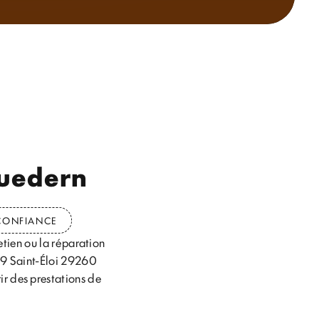
ouedern
 CONFIANCE
etien ou la réparation
u 19 Saint-Éloi 29260
ir des prestations de