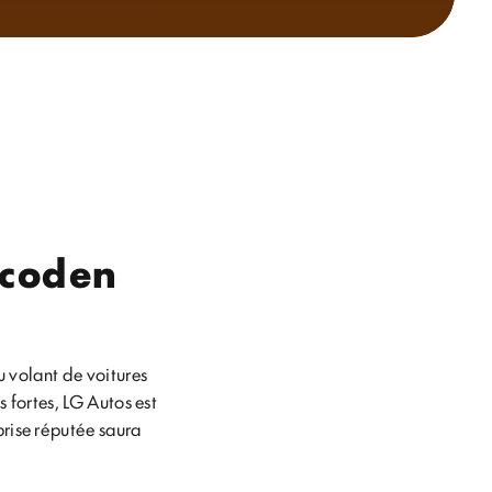
scoden
u volant de voitures
 fortes, LG Autos est
prise réputée saura