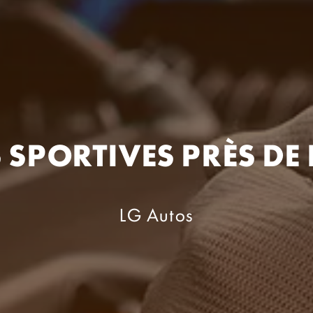
 SPORTIVES PRÈS DE
LG Autos